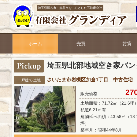
埼玉県深谷市・熊谷市を中心とした不動産会社
ホーム
売買
賃貸
埼玉県北部地域空き家バン
さいたま市岩槻区加倉1丁目 中古住宅
一戸建て/土地
27
販売価格
土地面積：71.72㎡（21.6坪
私道6.21㎡有
建物延べ面積：43.58㎡（13.
坪）
築年月：昭和44年8月
間取：不明