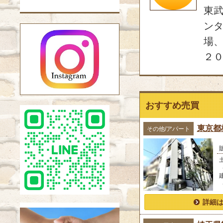
東
ンタ
場、
２０
おすすめ売買
東京都板橋
その他/アパート
詳細