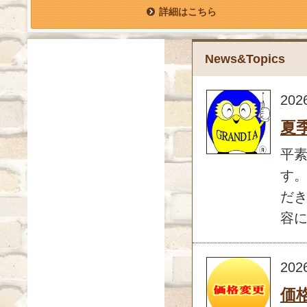
詳細はこちら
News&Topics
202
夏
平
す。
だき
容に
202
価