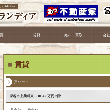
した不動産会社
買
賃貸
売却・買取
会
ホ
賃貸
アパート
深谷市上柴町東 3DK 4.8万円 2階
礼金なし・敷金なし