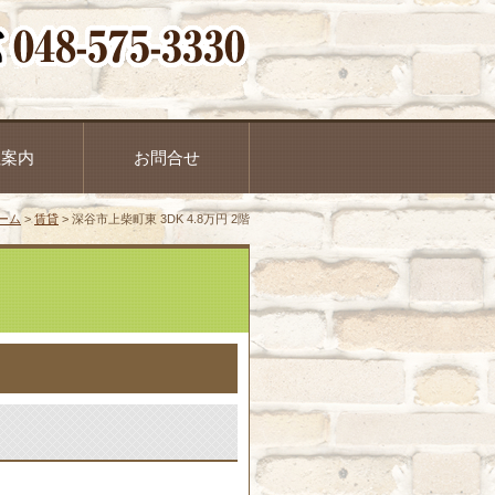
社案内
お問合せ
ーム
>
賃貸
>
深谷市上柴町東 3DK 4.8万円 2階