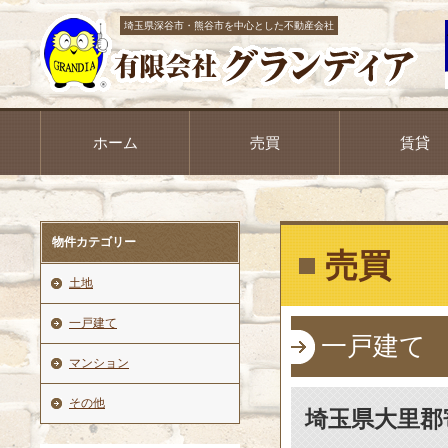
埼玉県深谷市・熊谷市を中心とした不動産会社
ホーム
売買
賃貸
物件カテゴリー
売買
土地
一戸建て
一戸建て
マンション
その他
埼玉県大里郡