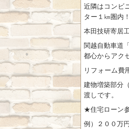
近隣はコンビ
ター１㎞圏内
本田技研寄居
関越自動車道
都心からアク
リフォーム費
建物増築部分（
渡しです。
★住宅ローン
例）２００万