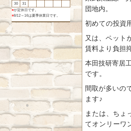
30
31
団地内。
■
が定休日です。
■
8/12～16は夏季休業日です。
初めての投資
又は、ペット
賃料より負担
本田技研寄居
です。
間取が多いの
ます♪
または、ちょっ
てオンリーワ