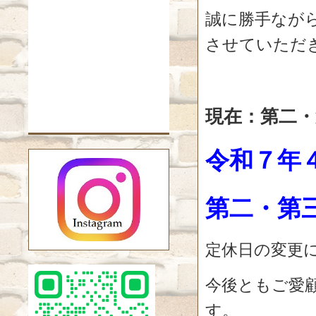
誠に勝手なが
させていただ
現在：第二・
令和７年
第二・第
定休日の変更
今後ともご愛
す。