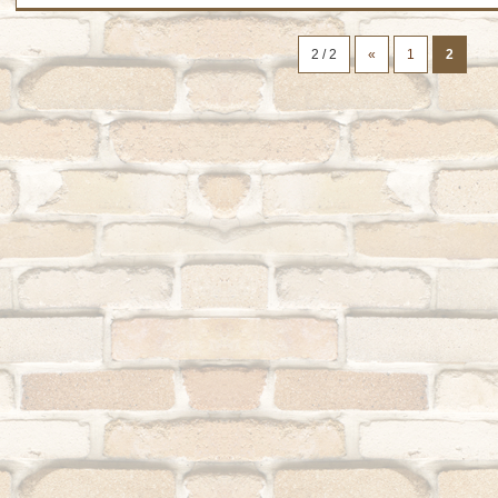
2 / 2
«
1
2