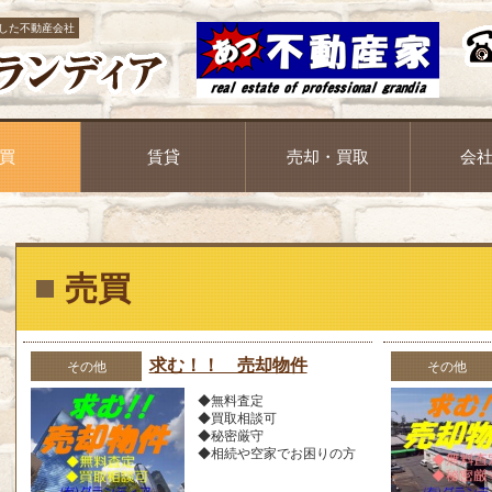
した不動産会社
買
賃貸
売却・買取
会
売買
求む！！ 売却物件
その他
その他
◆無料査定
◆買取相談可
◆秘密厳守
◆相続や空家でお困りの方