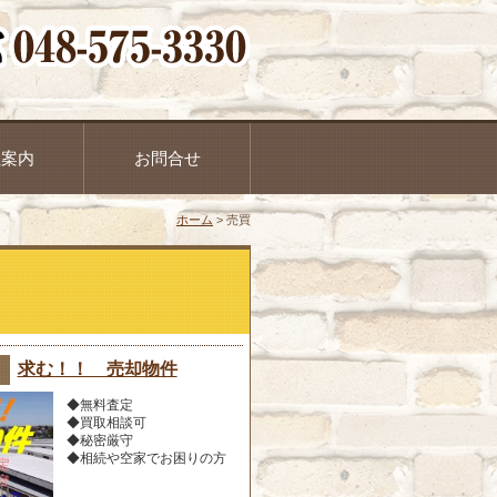
社案内
お問合せ
ホーム
>
売買
求む！！ 売却物件
◆無料査定
◆買取相談可
◆秘密厳守
◆相続や空家でお困りの方