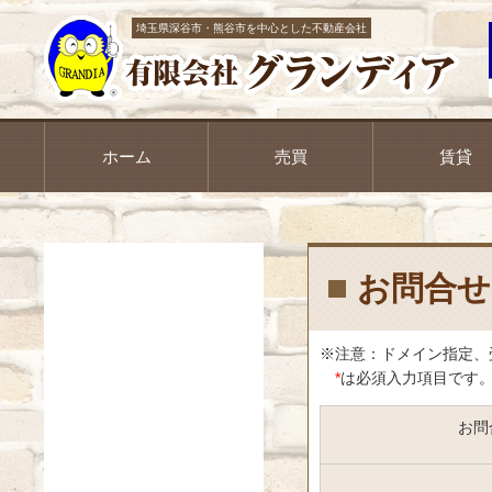
埼玉県深谷市・熊谷市を中心とした不動産会社
ホーム
売買
賃貸
お問合せ
※注意：ドメイン指定、
*
は必須入力項目です
お問