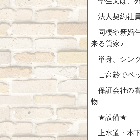
学生又は、外
法人契約社員
同棲や新婚生
来る貸家♪
単身、シング
ご高齢でペッ
保証会社の審
物
★設備★
上水道・本下