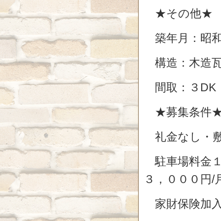
★その他★
築年月：昭和
構造：木造瓦
間取：３DK
★募集条件
礼金なし・敷
駐車場料金１
３，０００円/
家財保険加入