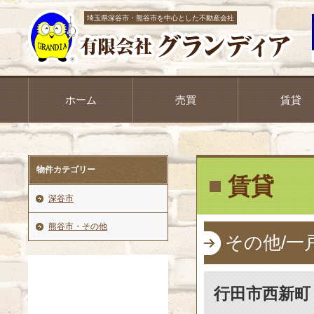
埼玉県深谷市・熊谷市を中心とした不動産会社
ホーム
売買
賃貸
物件カテゴリー
賃貸
深谷市
熊谷市・その他
その他/一
行田市西新町