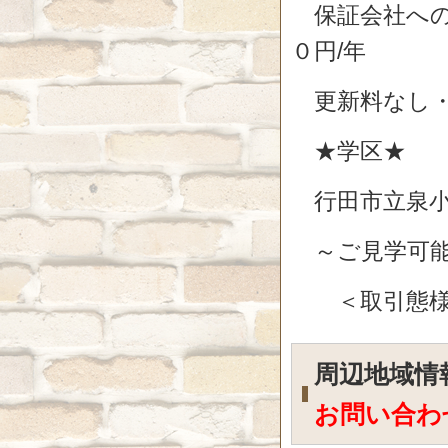
保証会社への
０円/年
更新料なし・
★学区★
行田市立泉小
～ご見学可能
＜取引態様
周辺地域
お問い合わ