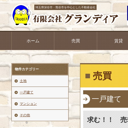
埼玉県深谷市・熊谷市を中心とした不動産会社
ホーム
売買
賃貸
物件カテゴリー
売買
土地
一戸建て
一戸建て
マンション
その他
求む！！ 売